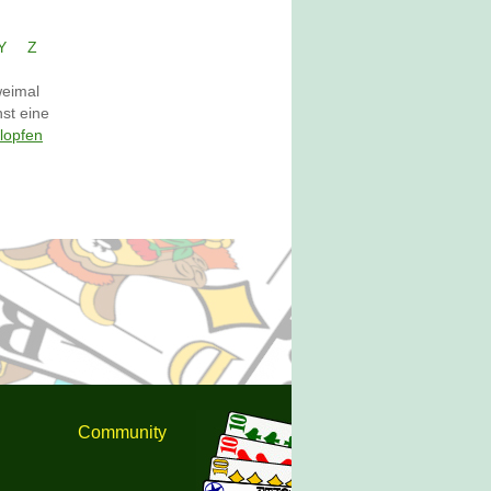
Y
Z
weimal
st eine
lopfen
Community