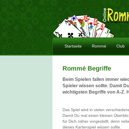
Startseite
Rommé
Club
Rommé Begriffe
Beim Spielen fallen immer wi
Spieler wissen sollte. Damit Du
wichtigsten Begriffe von A-Z.
Das Spiel wird in vielen verschiede
Damit Du mal einen kleinen Überblic
für Dich näher vorgestellt, denn n
dieses Kartenspiel wissen sollte.