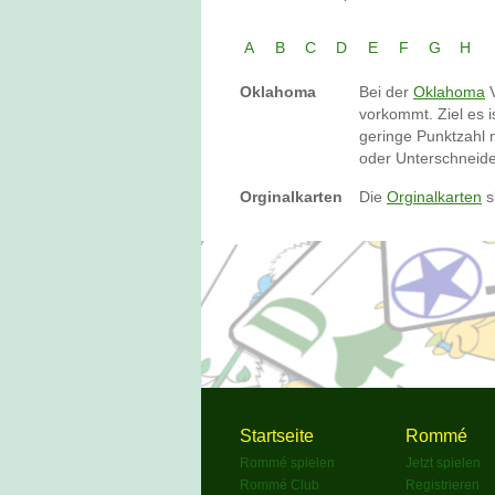
A
B
C
D
E
F
G
H
Oklahoma
Bei der
Oklahoma
V
vorkommt. Ziel es i
geringe Punktzahl 
oder Unterschneid
Orginalkarten
Die
Orginalkarten
s
Startseite
Rommé
Rommé spielen
Jetzt spielen
Rommé Club
Registrieren