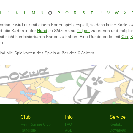
O
I
J
K
L
M
N
P
Q
R
S
T
U
V
W
X
ariante wird nur mit einem Kartenspiel gespielt, so dass keine Karte z
st, die Karten in der
Hand
zu Sätzen und
Folgen
zu ordnen und möglich
mit nicht kombinierbaren Karten zu haben. Eine Runde endet mit
Gin
,
K
en.
ind alle Spielkarten des Spiels außer den 6 Jokern.
Club
Info
Service
Mein Rommé Club
FAQ
Kontakt
Rangliste
AGB
Download