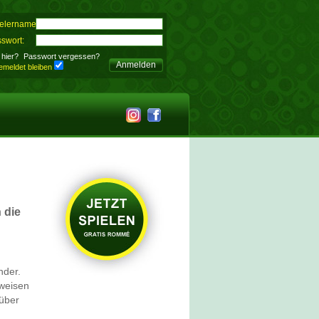
elername:
swort:
hier?
Passwort vergessen?
Anmelden
meldet bleiben
 die
nder.
lweisen
über