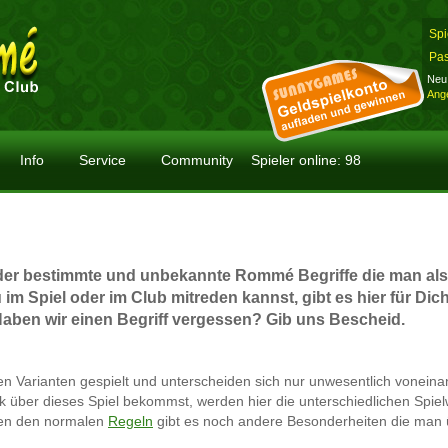
Spi
Pas
Neu 
Ange
Info
Service
Community
Spieler online: 98
eder bestimmte und unbekannte Rommé Begriffe die man als
 im Spiel oder im Club mitreden kannst, gibt es hier für Dich
 Haben wir einen Begriff vergessen? Gib uns Bescheid.
nen Varianten gespielt und unterscheiden sich nur unwesentlich voneina
k über dieses Spiel bekommst, werden hier die unterschiedlichen Spie
eben den normalen
Regeln
gibt es noch andere Besonderheiten die man 