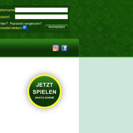
elername:
swort:
hier?
Passwort vergessen?
Anmelden
meldet bleiben