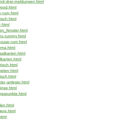
mit-drei-meldungen.html
wood.html
e-rum.html
isch.html
r.html
en_fenster.html
ers-rummy.html
house-rum.html
oma.html
salkarten.html
lkarten.html
tisch.html
ieten.html
isch.html
ter-anleger.html
inge.html
ngspunkte.html
en.html
iere.html
html