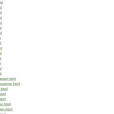
ml
ml
ml
ml
ml
l
ml
l
l
ml
l
l
l
l
l
arten.html
ensumme.html
.html
html
html
en.html
gen.html