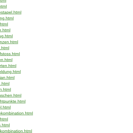
html
html
stapel.html
ng.html
.html
n.html
ug.html
nzen.html
.html
fstoss.html
en.html
rten.html
eldung.html
ian.html
.html
n.html
uschen.html
chtpunkte.html
l.html
ekombination.html
.html
.html
nkombination.html