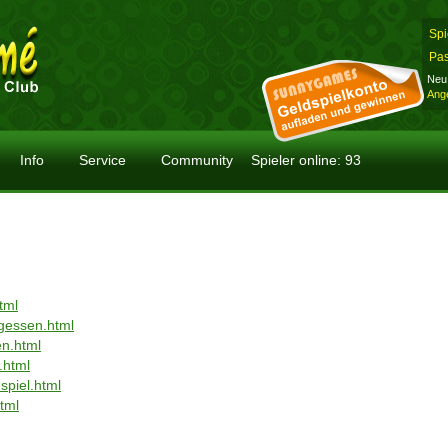
Spi
Pas
Neu 
Ange
Info
Service
Community
Spieler online: 93
tml
gessen.html
n.html
.html
spiel.html
tml