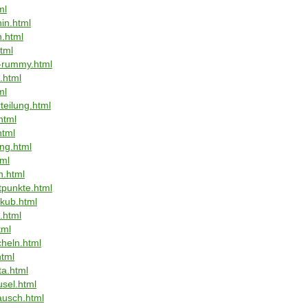
ml
in.html
n.html
tml
k-rummy.html
.html
ml
teilung.html
html
html
ng.html
tml
n.html
tpunkte.html
kub.html
.html
tml
heln.html
html
ta.html
usel.html
ausch.html