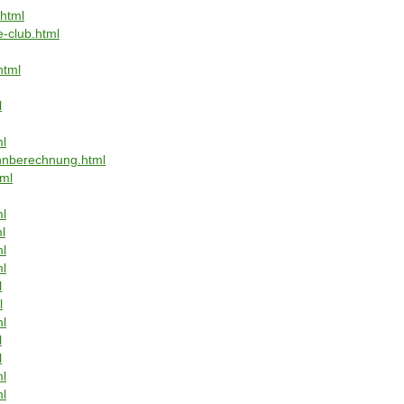
html
-club.html
html
l
l
nnberechnung.html
ml
ml
l
ml
ml
l
l
ml
l
l
ml
ml