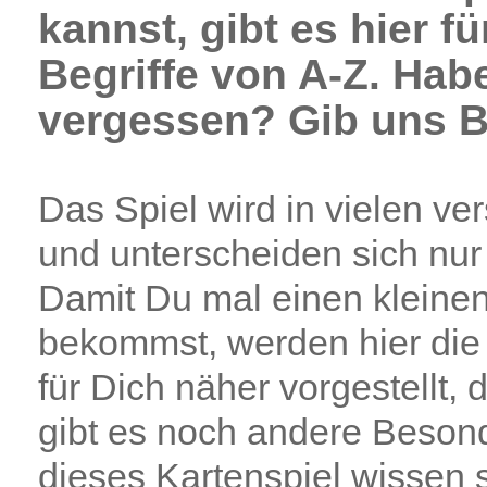
kannst, gibt es hier f
Begriffe von A-Z. Habe
vergessen? Gib uns B
Das Spiel wird in vielen ve
und unterscheiden sich nur
Damit Du mal einen kleinen
bekommst, werden hier die
für Dich näher vorgestellt
gibt es noch andere Beson
dieses Kartenspiel wissen s