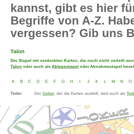
kannst, gibt es hier f
Begriffe von A-Z. Habe
vergessen? Gib uns B
Talon
Der Stapel mit verdeckten Karten, die noch nicht verteilt wur
Talon
oder auch als
Ablagestapel
oder Abnahmestapel bezei
A
B
C
D
E
F
G
H
I
J
K
L
M
N
O
Teiler
Der
Geber
, der die Karten austeilt, wird auch als
Teil