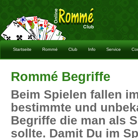
Startseite
Rommé
Club
Info
Service
Co
Rommé Begriffe
Beim Spielen fallen i
bestimmte und unbe
Begriffe die man als 
sollte. Damit Du im S