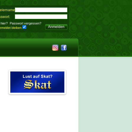
elername:
swort:
hier?
Passwort vergessen?
Anmelden
meldet bleiben