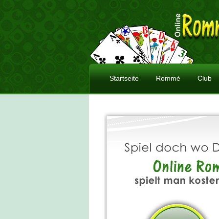
Startseite
Rommé
Club