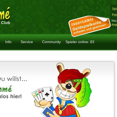
Spi
Pas
Neu 
Ange
Info
Service
Community
Spieler online: 83