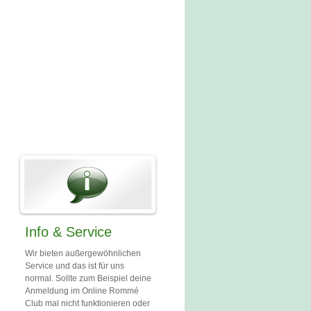
Info & Service
Wir bieten außergewöhnlichen
Service und das ist für uns
normal. Sollte zum Beispiel deine
Anmeldung im Online Rommé
Club mal nicht funktionieren oder