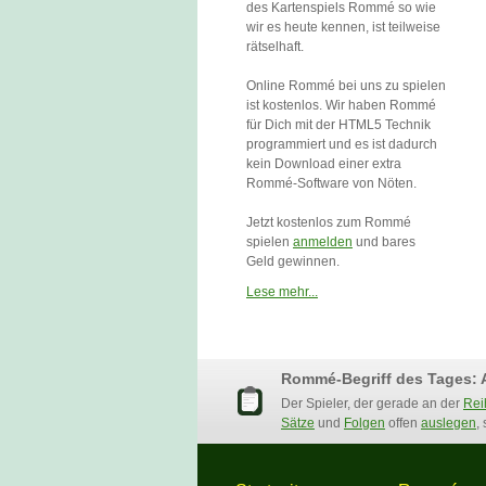
des Kartenspiels Rommé so wie
wir es heute kennen, ist teilweise
rätselhaft.
Online Rommé bei uns zu spielen
ist kostenlos. Wir haben Rommé
für Dich mit der HTML5 Technik
programmiert und es ist dadurch
kein Download einer extra
Rommé-Software von Nöten.
Jetzt kostenlos zum Rommé
spielen
anmelden
und bares
Geld gewinnen.
Lese mehr...
Rommé-Begriff des Tages: A
Der Spieler, der gerade an der
Rei
Sätze
und
Folgen
offen
auslegen
,