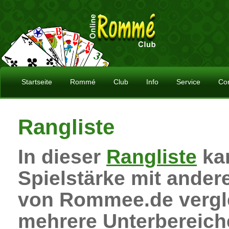
Startseite
Rommé
Club
Info
Service
Co
Rangliste
In dieser
Rangliste
kan
Spielstärke mit ander
von Rommee.de vergle
mehrere Unterbereiche