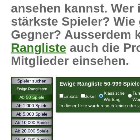
ansehen kannst. Wer i
stärkste Spieler? Wie 
Gegner? Ausserdem k
Rangliste
auch die Pro
Mitglieder einsehen.
Spieler suchen
Ewige Rangliste 50-999 Spiele
Ewige Ranglisten
Klassische
Tur
Einsatz
Joker
Ab 50 Spiele
Wertung
Wer
Ab 1.000 Spiele
In dieser Liste wurden noch keine oder z
Ab 5.000 Spiele
Ab 10.000 Spiele
Ab 20.000 Spiele
Ab 50.000 Spiele