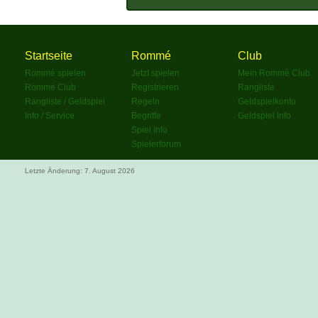
Startseite
Rommé
Club
Rommé spielen
Jetzt spielen
Mein Rommé Club
Rommé Club
Registrieren
Rangliste
Rangliste / Geldspiel
Regeln
Geldspielkonto
Info / Service
Begriffe
Geldspiel Info
Spiel Info
Spielerforum
Letzte Änderung: 7. August 2026