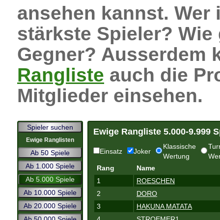
ansehen kannst. Wer i
stärkste Spieler? Wie 
Gegner? Ausserdem k
Rangliste
auch die Pro
Mitglieder einsehen.
Spieler suchen
Ewige Rangliste 5.000-9.999 S
Ewige Ranglisten
Klassische
Tur
Einsatz
Joker
Ab 50 Spiele
Wertung
Wer
Ab 1.000 Spiele
Rang
Name
Ab 5.000 Spiele
1
ROESCHEN
Ab 10.000 Spiele
2
DORO
Ab 20.000 Spiele
3
HAKUNA MATATA
Ab 50.000 Spiele
4
STROEMER1