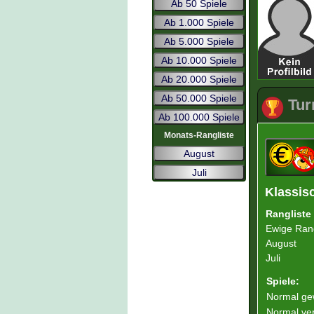
Ab 50 Spiele
Ab 1.000 Spiele
Ab 5.000 Spiele
Ab 10.000 Spiele
Ab 20.000 Spiele
Ab 50.000 Spiele
Tur
Ab 100.000 Spiele
Monats-Rangliste
August
Juli
Klassis
Rangliste
Ewige Rang
August
Juli
Spiele:
Normal ge
Normal ver