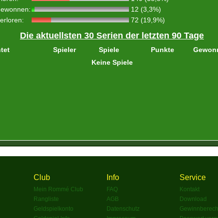
gewonnen:
12 (3,3%)
erloren:
72 (19,9%)
Die aktuellsten 30 Serien der letzten 90 Tage
tet
Spieler
Spiele
Punkte
Gewon
Keine Spiele
Club
Info
Service
Mein Rommé Club
FAQ
Kontakt
Rangliste
AGB
Download
Geldspielkonto
Datenschutz
Gewinnberec