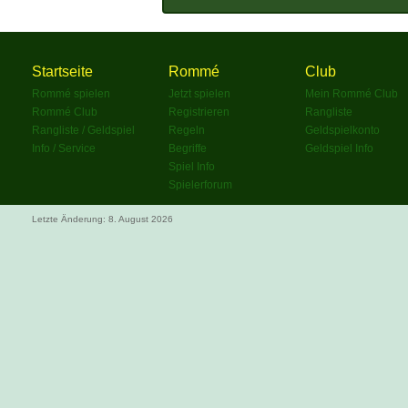
Startseite
Rommé
Club
Rommé spielen
Jetzt spielen
Mein Rommé Club
Rommé Club
Registrieren
Rangliste
Rangliste / Geldspiel
Regeln
Geldspielkonto
Info / Service
Begriffe
Geldspiel Info
Spiel Info
Spielerforum
Letzte Änderung: 8. August 2026