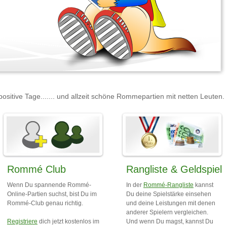
itive Tage....... und allzeit schöne Rommepartien mit netten Leuten.
Rommé Club
Rangliste & Geldspiel
Wenn Du spannende Rommé-
In der
Rommé-Rangliste
kannst
Online-Partien suchst, bist Du im
Du deine Spielstärke einsehen
Rommé-Club genau richtig.
und deine Leistungen mit denen
anderer Spielern vergleichen.
Registriere
dich jetzt kostenlos im
Und wenn Du magst, kannst Du