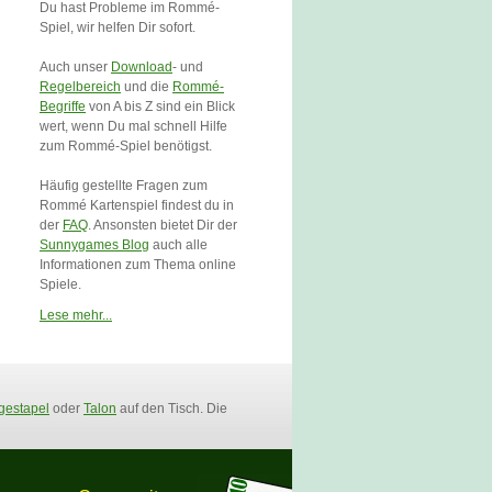
Du hast Probleme im Rommé-
Spiel, wir helfen Dir sofort.
Auch unser
Download
- und
Regelbereich
und die
Rommé-
Begriffe
von A bis Z sind ein Blick
wert, wenn Du mal schnell Hilfe
zum Rommé-Spiel benötigst.
Häufig gestellte Fragen zum
Rommé Kartenspiel findest du in
der
FAQ
. Ansonsten bietet Dir der
Sunnygames Blog
auch alle
Informationen zum Thema online
Spiele.
Lese mehr...
gestapel
oder
Talon
auf den Tisch. Die