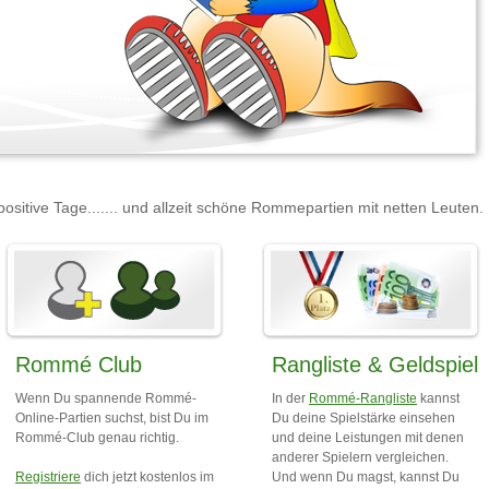
itive Tage....... und allzeit schöne Rommepartien mit netten Leuten.
Rommé Club
Rangliste & Geldspiel
Wenn Du spannende Rommé-
In der
Rommé-Rangliste
kannst
Online-Partien suchst, bist Du im
Du deine Spielstärke einsehen
Rommé-Club genau richtig.
und deine Leistungen mit denen
anderer Spielern vergleichen.
Registriere
dich jetzt kostenlos im
Und wenn Du magst, kannst Du