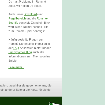
Du hast Probleme im Rommé-
Spiel, wir helfen Dir sofort.
Auch unser
Download
- und
Regelbereich
und die
Rommé-
Begriffe
von A bis Z sind ein Blick
wert, wenn Du mal schnell Hilfe
zum Rommé-Spiel benötigst.
Häufig gestellte Fragen zum
Rommé Kartenspiel findest du in
der
FAQ
. Ansonsten bietet Dir der
Sunnygames Blog
auch alle
Informationen zum Thema online
Spiele.
Lese mehr...
lten, tauscht er sie gegen eine aus, die
ein anderer Spieler die Karte, für die der