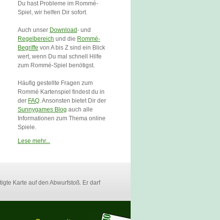
Du hast Probleme im Rommé-
Spiel, wir helfen Dir sofort.
Auch unser
Download
- und
Regelbereich
und die
Rommé-
Begriffe
von A bis Z sind ein Blick
wert, wenn Du mal schnell Hilfe
zum Rommé-Spiel benötigst.
Häufig gestellte Fragen zum
Rommé Kartenspiel findest du in
der
FAQ
. Ansonsten bietet Dir der
Sunnygames Blog
auch alle
Informationen zum Thema online
Spiele.
Lese mehr...
igte Karte auf den Abwurfstoß. Er darf