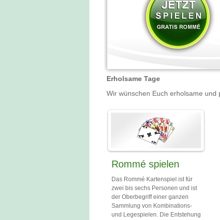
Erholsame Tage
Wir wünschen Euch erholsame und pos
Rommé spielen
Das Rommé Kartenspiel ist für
zwei bis sechs Personen und ist
der Oberbegriff einer ganzen
Sammlung von Kombinations-
und Legespielen. Die Entstehung