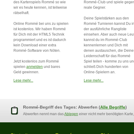
des Kartenspiels Rommé so wie
Rommé-Club und spiele gege
wir es heute kennen, ist teilweise
reale Gegner.
rätselhaft.
Deine Spielstärken aus den
Online Rommé bei uns zu spielen
Rommé Turnieren kannst Du i
ist kostenlos. Wir haben Rommé
der ausführliche Rangliste
für Dich mit der HTML5 Technik
einsehen. Aber auch neue Leu
programmiert und es ist dadurch
kannst du im Rommé-Club
kein Download einer extra
kennenlernen und Dich mit
Rommé-Software von Nöten.
denen austauschen, die Deine
Leidenschaft für das Rommé
Jetzt kostenlos zum Rommé
Spiel teilen - komme zu uns u
spielen
anmelden
und bares
schließ Dich hunderten von
Geld gewinnen.
Online-Spielern an.
Lese mehr...
Lese mehr...
Rommé-Begriff des Tages: Abwerfen (
Alle Begriffe
)
Abwerfen nennt man das
Ablegen
einer nicht mehr benötigten Kar