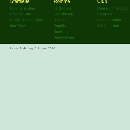
Startseite
Rommé
Club
Rommé spielen
Jetzt spielen
Mein Rommé Club
Rommé Club
Registrieren
Rangliste
Rangliste / Geldspiel
Regeln
Geldspielkonto
Info / Service
Begriffe
Geldspiel Info
Spiel Info
Spielerforum
Letzte Änderung: 6. August 2026