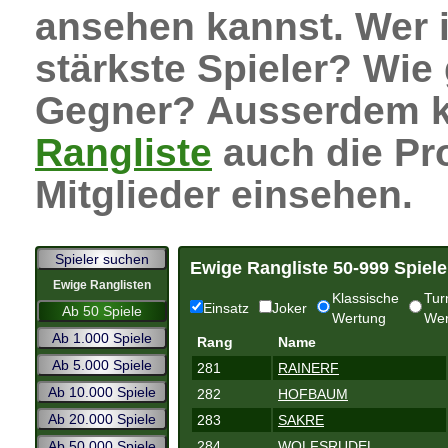
ansehen kannst. Wer i
stärkste Spieler? Wie 
Gegner? Ausserdem k
Rangliste
auch die Pro
Mitglieder einsehen.
Spieler suchen
Ewige Rangliste 50-999 Spiele
Ewige Ranglisten
Klassische
Tur
Einsatz
Joker
Ab 50 Spiele
Wertung
Wer
Ab 1.000 Spiele
Rang
Name
Ab 5.000 Spiele
281
RAINERF
Ab 10.000 Spiele
282
HOFBAUM
Ab 20.000 Spiele
283
SAKRE
Ab 50.000 Spiele
284
WOLFSRUDEL