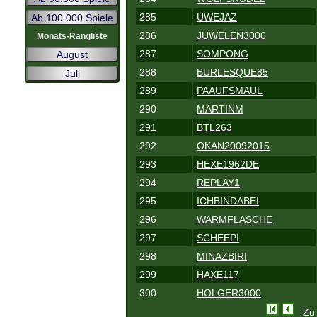
285
UWEJAZ
Ab 100.000 Spiele
286
JUWELEN3000
Monats-Rangliste
287
SOMPONG
August
288
BURLESQUE85
Juli
289
PAAUFSMAUL
290
MARTINM
291
BTL263
292
OKAN20092015
293
HEXE1962DE
294
REPLAY1
295
ICHBINDABEI
296
WARMFLASCHE
297
SCHEEPI
298
MINAZBIRI
299
HAXE117
300
HOLGER3000
Zu 