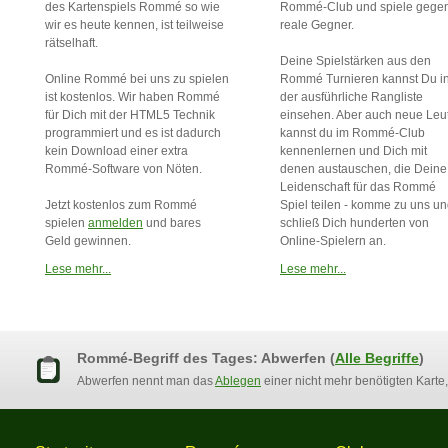
des Kartenspiels Rommé so wie
Rommé-Club und spiele gege
wir es heute kennen, ist teilweise
reale Gegner.
rätselhaft.
Deine Spielstärken aus den
Online Rommé bei uns zu spielen
Rommé Turnieren kannst Du i
ist kostenlos. Wir haben Rommé
der ausführliche Rangliste
für Dich mit der HTML5 Technik
einsehen. Aber auch neue Leu
programmiert und es ist dadurch
kannst du im Rommé-Club
kein Download einer extra
kennenlernen und Dich mit
Rommé-Software von Nöten.
denen austauschen, die Deine
Leidenschaft für das Rommé
Jetzt kostenlos zum Rommé
Spiel teilen - komme zu uns u
spielen
anmelden
und bares
schließ Dich hunderten von
Geld gewinnen.
Online-Spielern an.
Lese mehr...
Lese mehr...
Rommé-Begriff des Tages: Abwerfen (
Alle Begriffe
)
Abwerfen nennt man das
Ablegen
einer nicht mehr benötigten Kar