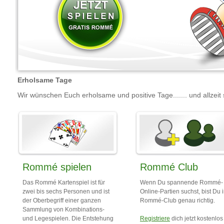
Erholsame Tage
Wir wünschen Euch erholsame und positive Tage....... und allzei
Rommé spielen
Rommé Club
Das Rommé Kartenspiel ist für
Wenn Du spannende Rommé-
zwei bis sechs Personen und ist
Online-Partien suchst, bist Du 
der Oberbegriff einer ganzen
Rommé-Club genau richtig.
Sammlung von Kombinations-
und Legespielen. Die Entstehung
Registriere
dich jetzt kostenlos