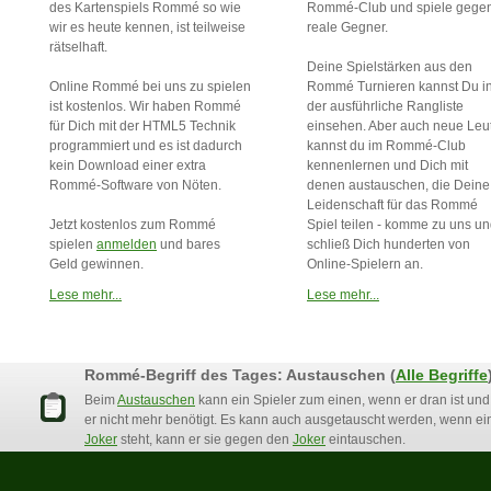
des Kartenspiels Rommé so wie
Rommé-Club und spiele gege
wir es heute kennen, ist teilweise
reale Gegner.
rätselhaft.
Deine Spielstärken aus den
Online Rommé bei uns zu spielen
Rommé Turnieren kannst Du i
ist kostenlos. Wir haben Rommé
der ausführliche Rangliste
für Dich mit der HTML5 Technik
einsehen. Aber auch neue Leu
programmiert und es ist dadurch
kannst du im Rommé-Club
kein Download einer extra
kennenlernen und Dich mit
Rommé-Software von Nöten.
denen austauschen, die Deine
Leidenschaft für das Rommé
Jetzt kostenlos zum Rommé
Spiel teilen - komme zu uns u
spielen
anmelden
und bares
schließ Dich hunderten von
Geld gewinnen.
Online-Spielern an.
Lese mehr...
Lese mehr...
Rommé-Begriff des Tages: Austauschen (
Alle Begriffe
Beim
Austauschen
kann ein Spieler zum einen, wenn er dran ist un
er nicht mehr benötigt. Es kann auch ausgetauscht werden, wenn ei
Joker
steht, kann er sie gegen den
Joker
eintauschen.