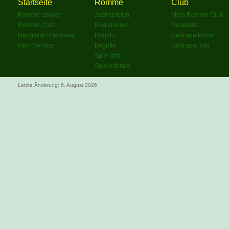
Startseite
Rommé
Club
Rommé spielen
Jetzt spielen
Mein Rommé Club
Rommé Club
Registrieren
Rangliste
Rangliste / Geldspiel
Regeln
Geldspielkonto
Info / Service
Begriffe
Geldspiel Info
Spiel Info
Spielerforum
Letzte Änderung: 6. August 2026