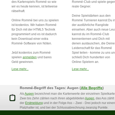
des Kartenspiels Rommé so wie
Rommé-Club und spiele gege
wir es heute kennen, ist teilweise
reale Gegner.
rätselhaft.
Deine Spielstärken aus den
Online Rommé bei uns zu spielen
Rommé Turnieren kannst Du i
ist kostenlos. Wir haben Rommé
der ausführliche Rangliste
für Dich mit der HTML5 Technik
einsehen. Aber auch neue Leu
programmiert und es ist dadurch
kannst du im Rommé-Club
kein Download einer extra
kennenlernen und Dich mit
Rommé-Software von Nöten.
denen austauschen, die Deine
Leidenschaft für das Rommé
Jetzt kostenlos zum Rommé
Spiel teilen - komme zu uns u
spielen
anmelden
und bares
schließ Dich hunderten von
Geld gewinnen.
Online-Spielern an.
Lese mehr...
Lese mehr...
Rommé-Begriff des Tages: Augen (
Alle Begriffe
)
Als
Augen
bezeichnet man die Kartenwerte der einzelnen Spielkarten
Zwei bis Zehn zählen nach ihren abgebildeten
Augen
, das Ass zähl
der
Erstmeldung
und in der Folge Ass – Zwei - Drei jedoch nur eine
Platzhalter ist, und bei der Schlussabrechnung zwanzig Punkte.