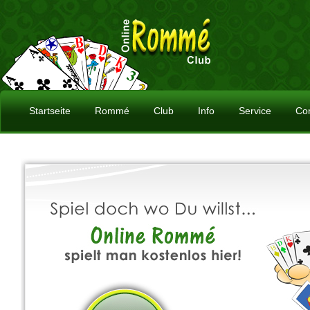
Startseite
Rommé
Club
Info
Service
Co