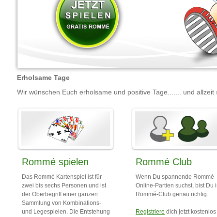
Erholsame Tage
Wir wünschen Euch erholsame und positive Tage....... und allzei
Rommé spielen
Rommé Club
Das Rommé Kartenspiel ist für
Wenn Du spannende Rommé-
zwei bis sechs Personen und ist
Online-Partien suchst, bist Du 
der Oberbegriff einer ganzen
Rommé-Club genau richtig.
Sammlung von Kombinations-
und Legespielen. Die Entstehung
Registriere
dich jetzt kostenlos