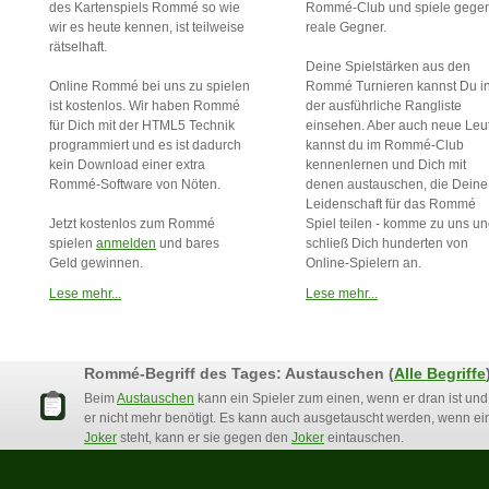
des Kartenspiels Rommé so wie
Rommé-Club und spiele gege
wir es heute kennen, ist teilweise
reale Gegner.
rätselhaft.
Deine Spielstärken aus den
Online Rommé bei uns zu spielen
Rommé Turnieren kannst Du i
ist kostenlos. Wir haben Rommé
der ausführliche Rangliste
für Dich mit der HTML5 Technik
einsehen. Aber auch neue Leu
programmiert und es ist dadurch
kannst du im Rommé-Club
kein Download einer extra
kennenlernen und Dich mit
Rommé-Software von Nöten.
denen austauschen, die Deine
Leidenschaft für das Rommé
Jetzt kostenlos zum Rommé
Spiel teilen - komme zu uns u
spielen
anmelden
und bares
schließ Dich hunderten von
Geld gewinnen.
Online-Spielern an.
Lese mehr...
Lese mehr...
Rommé-Begriff des Tages: Austauschen (
Alle Begriffe
Beim
Austauschen
kann ein Spieler zum einen, wenn er dran ist un
er nicht mehr benötigt. Es kann auch ausgetauscht werden, wenn ei
Joker
steht, kann er sie gegen den
Joker
eintauschen.