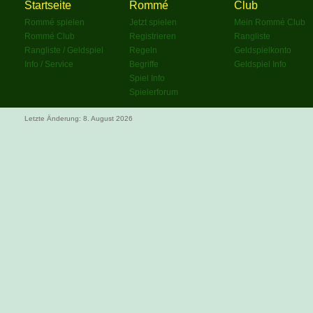
Startseite
Rommé
Club
Rommé spielen
Jetzt spielen
Mein Rommé Club
Rommé Club
Registrieren
Rangliste
Rangliste / Geldspiel
Regeln
Geldspielkonto
Info / Service
Begriffe
Geldspiel Info
Spiel Info
Spielerforum
Letzte Änderung: 8. August 2026