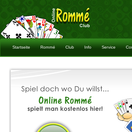
Startseite
Rommé
Club
Info
Service
Co