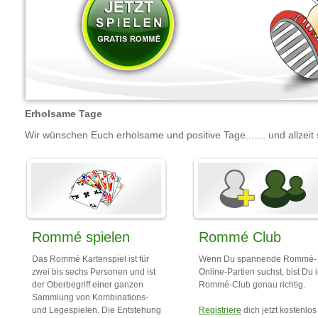
Erholsame Tage
Wir wünschen Euch erholsame und positive Tage....... und allzei
Rommé spielen
Rommé Club
Das Rommé Kartenspiel ist für
Wenn Du spannende Rommé-
zwei bis sechs Personen und ist
Online-Partien suchst, bist Du 
der Oberbegriff einer ganzen
Rommé-Club genau richtig.
Sammlung von Kombinations-
und Legespielen. Die Entstehung
Registriere
dich jetzt kostenlos