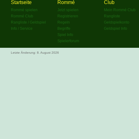
Startseite
Rommé
Club
Rommé spielen
Jetzt spielen
Mein Rommé Club
Rommé Club
Registrieren
Rangliste
Rangliste / Geldspiel
Regeln
Geldspielkonto
Info / Service
Begriffe
Geldspiel Info
Spiel Info
Spielerforum
Letzte Änderung: 8. August 2026