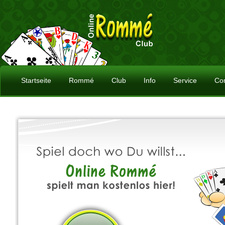
Startseite
Rommé
Club
Info
Service
Co